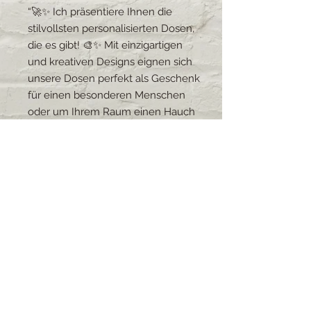
“🚀✨ Ich präsentiere Ihnen die
stilvollsten personalisierten Dosen,
die es gibt! 🎨✨ Mit einzigartigen
und kreativen Designs eignen sich
unsere Dosen perfekt als Geschenk
für einen besonderen Menschen
oder um Ihrem Raum einen Hauch
von Persönlichkeit zu verleihen. 😍
🎁 Bestellen Sie jetzt und seien Sie
dabei Teil dieses Trends.
Dosen in 4 Grössen erhältlich
16cm-16cm= 22.- chf
18cm-16cm= 25.- chf
12cm-16cm= 22.- chf
12cm-10cm= 17.- chf
Lieferzeit: 2-3 Wochen (bei