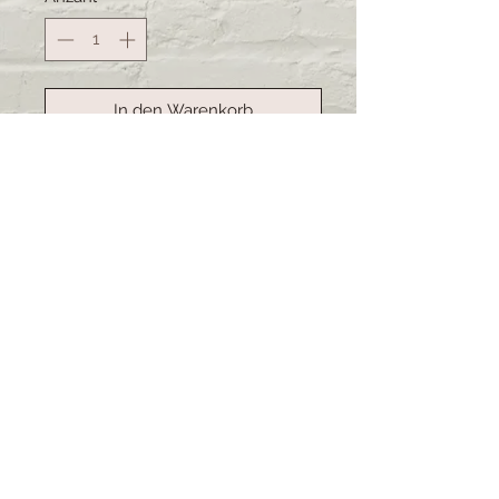
In den Warenkorb
Sofortkauf
Handgemachte Kartoffelsäcke.
Ideal um Kartoffeln warm zu halten
oder kann auch gut als Brotsack
dienen. Das Material ist abwaschbar.
Lieferzeit: 3-4 Wochen (bei
grösseren Bestellungen kann sich
die Lieferzeit verschieben)