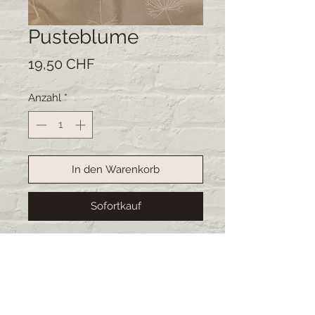
Pusteblume
Preis
19,50 CHF
Anzahl
*
In den Warenkorb
Sofortkauf
Handgemachte Kartoffelsäcke.
Ideal um Kartoffeln warm zu halten
oder kann auch gut als Brotsack
dienen. Das Material ist abwaschbar.