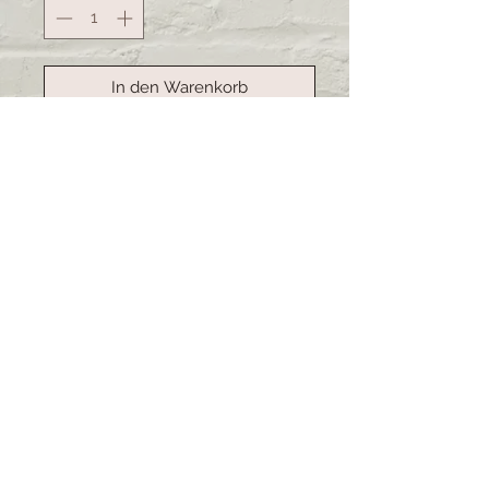
In den Warenkorb
Sofortkauf
Handgemachte Kartoffelsäcke.
Ideal um Kartoffeln warm zu halten
oder kann auch gut als Brotsack
dienen. Das Material ist abwaschbar.
Lieferzeit: 3-4 Wochen (bei
grösseren Bestellungen kann sich
die Lieferzeit verschieben)