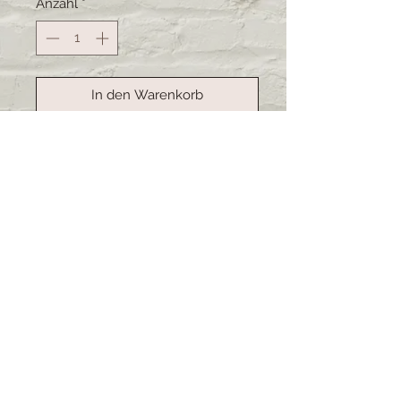
Anzahl
*
In den Warenkorb
Sofortkauf
Selbstgemachte Schnullerkette mit
oder ohne Namen.
Farbe und Tier sind frei wählbar.
Schreibe deinen Wunsch inkl. falls
erwünscht den Namen in den
Kommentar.
Lieferzeit: 3-4 Wochen (bei
grösseren Bestellungen kann sich
die Lieferzeit verschieben)