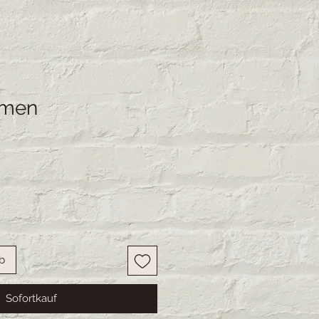
umen
s
b
Sofortkauf