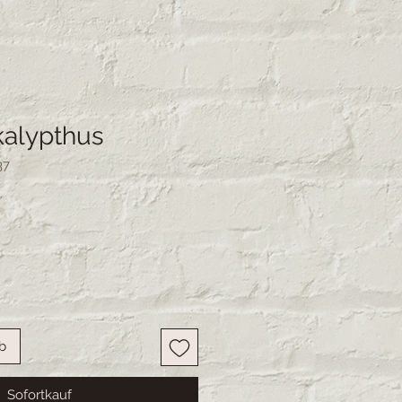
kalypthus
37
b
Sofortkauf