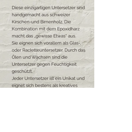
Diese einzigartigen Untersetzer sind
handgemacht aus schweizer
Kirschen-und Birnenholz. Die
Kombination mit dem Epoxidharz
macht das „gewisse Etwas“ aus.
Sie eignen sich vorallem als Glas-,
oder Racletteuntersetzer. Durch das
Ölen und Wachsen sind die
Untersetzer gegen Feuchtigkeit
geschützt.
Jeder Untersetzer ist ein Unikat und
eignet sich bestens als kreatives
Geschenk oder als Bereicherung
des eigenen Haushalts.
Die Untersetzer können in über 100
verschiedenen Harzfarben bestellt
werden.
Grösse: 10x10cm